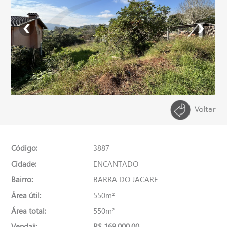
Voltar
Código:
3887
Cidade:
ENCANTADO
Bairro:
BARRA DO JACARE
Área útil:
550m²
Área total:
550m²
Venda*:
R$ 168.000,00